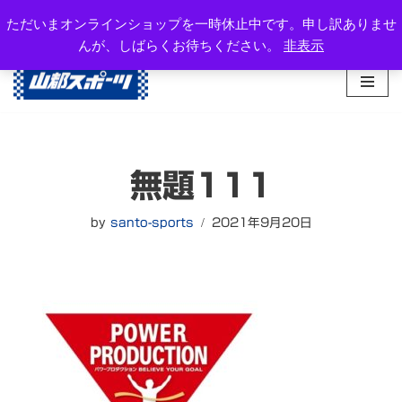
岐阜県高山市西之一色町3-1081-2
ただいまオンラインショップを一時休止中です。申し訳ありませ
TEL：0577-34-3434
んが、しばらくお待ちください。
非表示
コ
ン
テ
ン
ツ
へ
無題111
ス
キ
ッ
by
santo-sports
2021年9月20日
プ