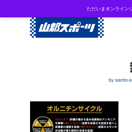
岐阜県高山市西之一色町3-108
ただいまオンライン
コ
ン
テ
ン
ツ
へ
ス
キ
ッ
by
santo-s
プ