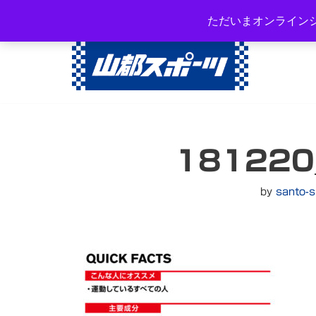
岐阜県高山市西之一色町3-108
ただいまオンライン
コ
ン
テ
ン
ツ
へ
181220
ス
キ
ッ
by
santo-s
プ