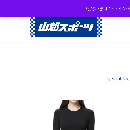
岐阜県高山市西之一色町3-108
ただいまオンライン
コ
ン
テ
ン
ツ
へ
ス
キ
ッ
by
santo-s
プ