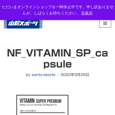
岐阜県高山市西之一色町3-1081-2
ただいまオンラインショップを一時休止中です。申し訳ありませ
TEL：0577-34-3434
んが、しばらくお待ちください。
非表示
コ
ン
テ
ン
ツ
へ
NF_VITAMIN_SP_ca
ス
キ
psule
ッ
プ
by
santo-sports
2022年5月25日