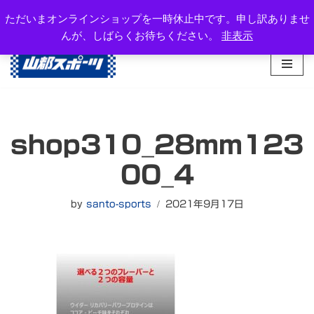
岐阜県高山市西之一色町3-1081-2
ただいまオンラインショップを一時休止中です。申し訳ありませ
TEL：0577-34-3434
んが、しばらくお待ちください。
非表示
コ
ン
テ
ン
ツ
へ
shop310_28mm123
ス
キ
00_4
ッ
プ
by
santo-sports
2021年9月17日