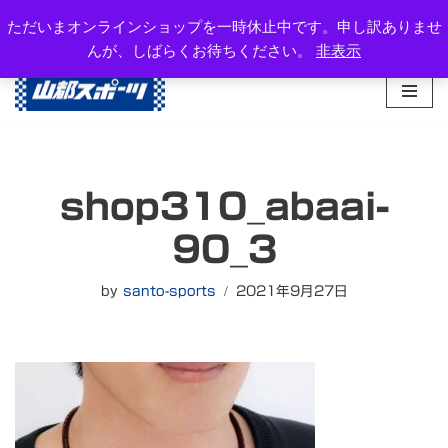
岐阜県高山市西之一色町3-1081-2
ただいまオンラインショップを一時休止中です。申し訳ありませ
TEL：0577-34-3434
んが、しばらくお待ちください。
非表示
コ
ン
テ
ン
ツ
へ
shop310_abaai-
ス
キ
90_3
ッ
プ
by
santo-sports
2021年9月27日