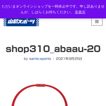
岐阜県高山市西之一色町3-1081-2
ただいまオンラインショップを一時休止中です。申し訳ありませ
TEL：0577-34-3434
んが、しばらくお待ちください。
非表示
コ
ン
テ
ン
ツ
へ
shop310_abaau-20
ス
キ
ッ
by
santo-sports
2021年9月25日
プ