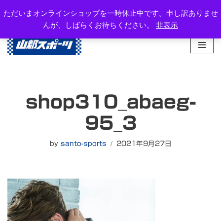
岐阜県高山市西之一色町3-1081-2
ただいまオンラインショップを一時休止中です。申し訳ありませ
TEL：0577-34-3434
んが、しばらくお待ちください。
非表示
コ
ン
テ
ン
ツ
へ
shop310_abaeg-
ス
キ
95_3
ッ
プ
by
santo-sports
2021年9月27日