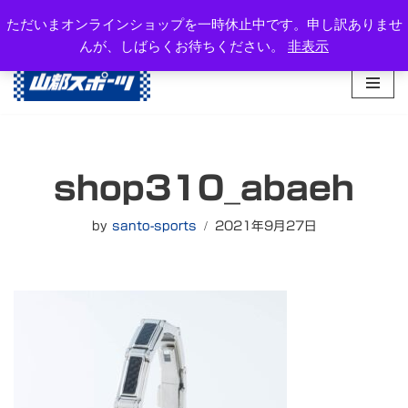
岐阜県高山市西之一色町3-1081-2
ただいまオンラインショップを一時休止中です。申し訳ありませ
TEL：0577-34-3434
んが、しばらくお待ちください。
非表示
コ
ン
テ
ン
ツ
へ
shop310_abaeh
ス
キ
ッ
by
santo-sports
2021年9月27日
プ