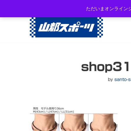
岐阜県高山市西之一色町3-108
ただいまオンライン
コ
ン
テ
ン
ツ
へ
shop31
ス
キ
ッ
by
santo-s
プ