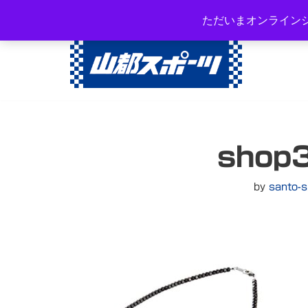
岐阜県高山市西之一色町3-108
ただいまオンライン
コ
ン
テ
ン
ツ
へ
shop
ス
キ
ッ
by
santo-s
プ