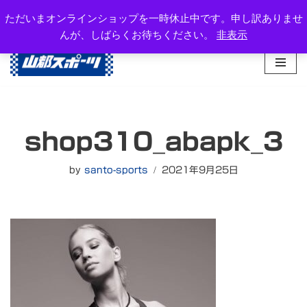
岐阜県高山市西之一色町3-1081-2
ただいまオンラインショップを一時休止中です。申し訳ありませ
TEL：0577-34-3434
んが、しばらくお待ちください。
非表示
コ
ン
テ
ン
ツ
へ
shop310_abapk_3
ス
キ
ッ
by
santo-sports
2021年9月25日
プ