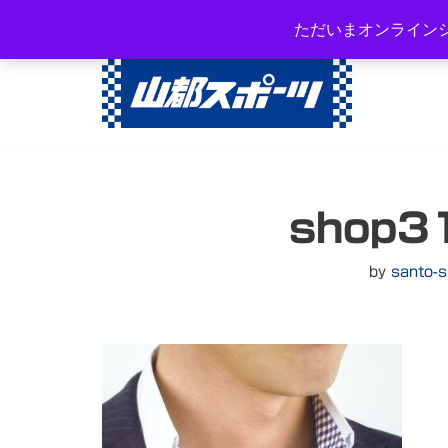
岐阜県高山市西之一色町3-108
ただいまオンライン
コ
ン
テ
ン
ツ
へ
shop3
ス
キ
ッ
by
santo-s
プ