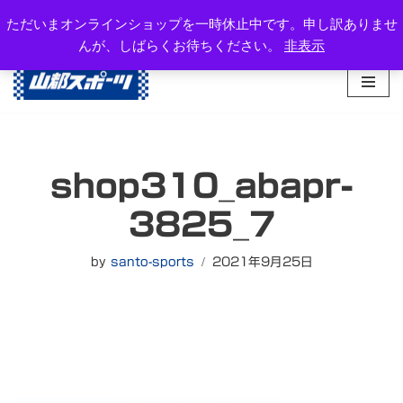
岐阜県高山市西之一色町3-1081-2
ただいまオンラインショップを一時休止中です。申し訳ありませ
TEL：0577-34-3434
んが、しばらくお待ちください。
非表示
コ
ン
テ
ン
ツ
へ
shop310_abapr-
ス
キ
3825_7
ッ
プ
by
santo-sports
2021年9月25日