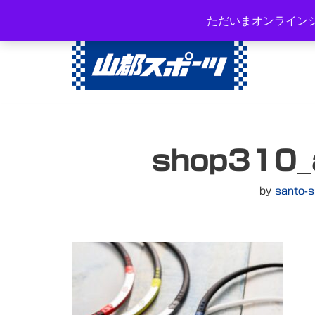
岐阜県高山市西之一色町3-108
ただいまオンライン
コ
ン
テ
ン
ツ
へ
shop310_
ス
キ
ッ
by
santo-s
プ