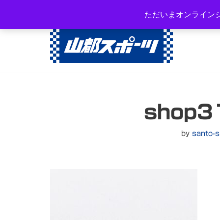
岐阜県高山市西之一色町3-108
ただいまオンライン
コ
ン
テ
ン
ツ
へ
shop3
ス
キ
ッ
by
santo-s
プ