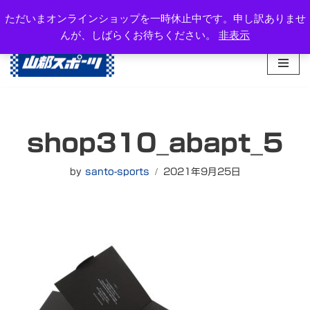
岐阜県高山市西之一色町3-1081-2
ただいまオンラインショップを一時休止中です。申し訳ありませ
TEL：0577-34-3434
んが、しばらくお待ちください。
非表示
コ
ン
テ
ン
ツ
へ
shop310_abapt_5
ス
キ
ッ
by
santo-sports
2021年9月25日
プ