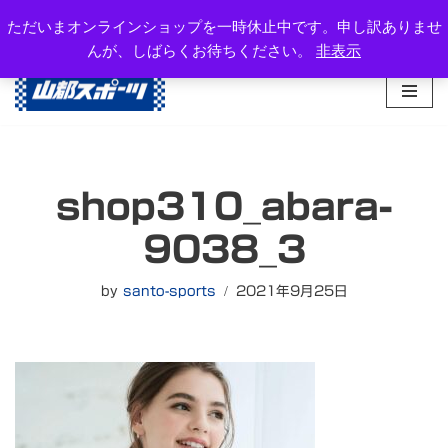
岐阜県高山市西之一色町3-1081-2
ただいまオンラインショップを一時休止中です。申し訳ありませ
TEL：0577-34-3434
んが、しばらくお待ちください。
非表示
コ
ン
テ
ン
ツ
へ
shop310_abara-
ス
キ
9038_3
ッ
プ
by
santo-sports
2021年9月25日