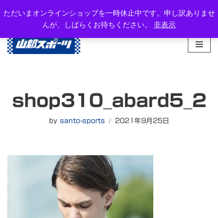
岐阜県高山市西之一色町3-1081-2
ただいまオンラインショップを一時休止中です。申し訳ありませ
TEL：0577-34-3434
んが、しばらくお待ちください。
非表示
コ
ン
テ
ン
ツ
へ
shop310_abard5_2
ス
キ
ッ
by
santo-sports
2021年9月25日
プ