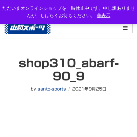
岐阜県高山市西之一色町3-1081-2
ただいまオンラインショップを一時休止中です。申し訳ありませ
TEL：0577-34-3434
んが、しばらくお待ちください。
非表示
コ
ン
テ
ン
ツ
へ
shop310_abarf-
ス
キ
90_9
ッ
プ
by
santo-sports
2021年9月25日