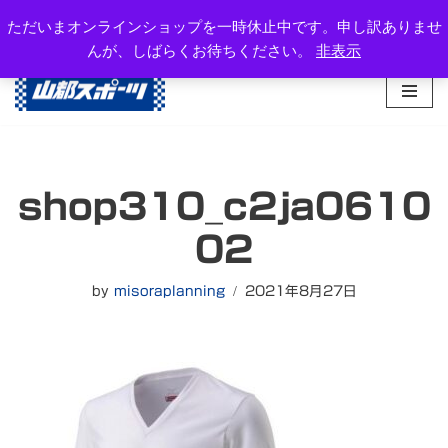
岐阜県高山市西之一色町3-1081-2
ただいまオンラインショップを一時休止中です。申し訳ありませ
TEL：0577-34-3434
んが、しばらくお待ちください。
非表示
コ
ン
テ
ン
ツ
へ
shop310_c2ja0610
ス
キ
02
ッ
プ
by
misoraplanning
2021年8月27日