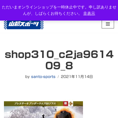
岐阜県高山市西之一色町3-1081-2
ただいまオンラインショップを一時休止中です。申し訳ありませ
TEL：0577-34-3434
んが、しばらくお待ちください。
非表示
コ
ン
テ
ン
ツ
へ
shop310_c2ja9614
ス
キ
09_8
ッ
プ
by
santo-sports
2021年11月14日