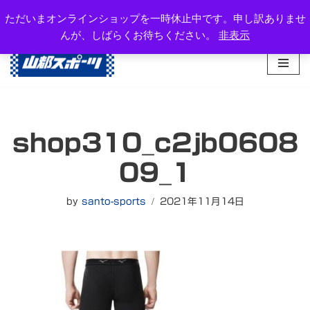
岐阜県高山市西之一色町3-1081-2
ただいまオンラインショップを一時休止中です。申し訳ありませ
TEL：0577-34-3434
んが、しばらくお待ちください。
非表示
コ
ン
テ
ン
ツ
へ
shop310_c2jb0608
ス
キ
09_1
ッ
プ
by
santo-sports
2021年11月14日