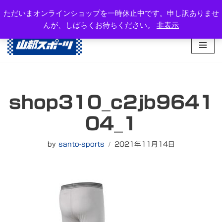
岐阜県高山市西之一色町3-1081-2
ただいまオンラインショップを一時休止中です。申し訳ありませ
TEL：0577-34-3434
んが、しばらくお待ちください。
非表示
コ
ン
テ
ン
ツ
へ
shop310_c2jb9641
ス
キ
04_1
ッ
プ
by
santo-sports
2021年11月14日