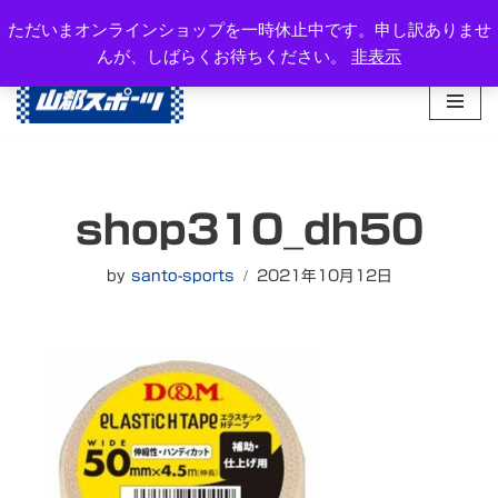
岐阜県高山市西之一色町3-1081-2
ただいまオンラインショップを一時休止中です。申し訳ありませ
TEL：0577-34-3434
んが、しばらくお待ちください。
非表示
コ
ン
テ
ン
ツ
へ
shop310_dh50
ス
キ
ッ
by
santo-sports
2021年10月12日
プ