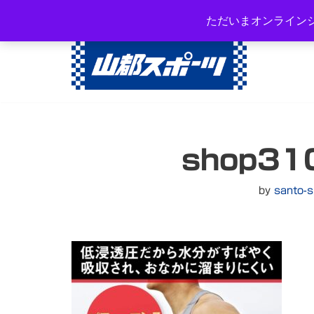
岐阜県高山市西之一色町3-108
ただいまオンライン
コ
ン
テ
ン
ツ
へ
shop31
ス
キ
ッ
by
santo-s
プ