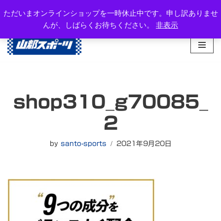
岐阜県高山市西之一色町3-1081-2
ただいまオンラインショップを一時休止中です。申し訳ありませ
TEL：0577-34-3434
んが、しばらくお待ちください。
非表示
コ
ン
テ
ン
ツ
へ
shop310_g70085_
ス
キ
2
ッ
プ
by
santo-sports
2021年9月20日