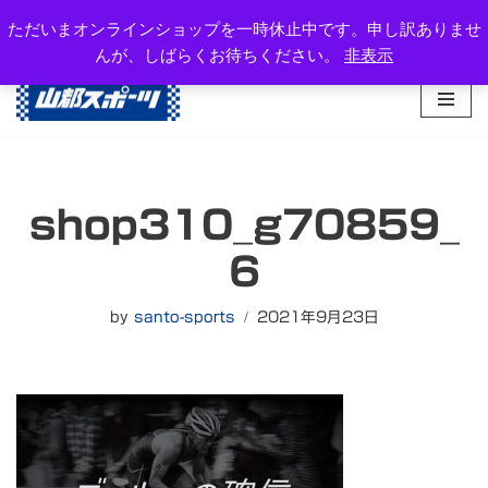
岐阜県高山市西之一色町3-1081-2
ただいまオンラインショップを一時休止中です。申し訳ありませ
TEL：0577-34-3434
んが、しばらくお待ちください。
非表示
コ
ン
テ
ン
ツ
へ
shop310_g70859_
ス
キ
6
ッ
プ
by
santo-sports
2021年9月23日