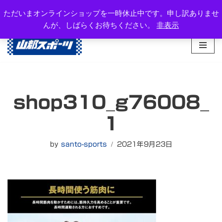
岐阜県高山市西之一色町3-1081-2
ただいまオンラインショップを一時休止中です。申し訳ありませ
TEL：0577-34-3434
んが、しばらくお待ちください。
非表示
コ
ン
テ
ン
ツ
へ
shop310_g76008_
ス
キ
1
ッ
プ
by
santo-sports
2021年9月23日