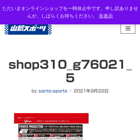
岐阜県高山市西之一色町3-1081-2
ただいまオンラインショップを一時休止中です。申し訳ありませ
TEL：0577-34-3434
んが、しばらくお待ちください。
非表示
コ
ン
テ
ン
ツ
へ
shop310_g76021_
ス
キ
5
ッ
プ
by
santo-sports
2021年9月22日