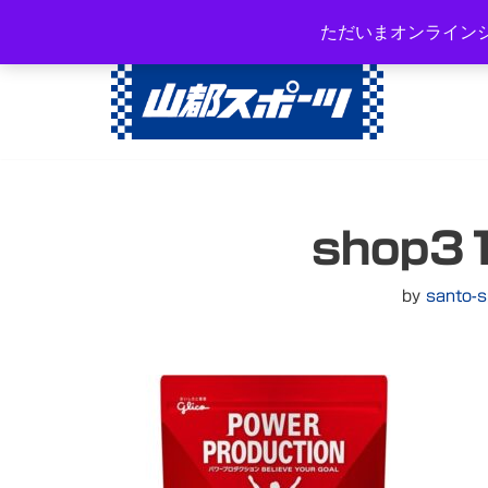
岐阜県高山市西之一色町3-108
ただいまオンライン
コ
ン
テ
ン
ツ
へ
shop3
ス
キ
ッ
by
santo-s
プ