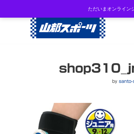
岐阜県高山市西之一色町3-108
ただいまオンライン
コ
ン
テ
ン
ツ
へ
shop310_j
ス
キ
ッ
by
santo-
プ