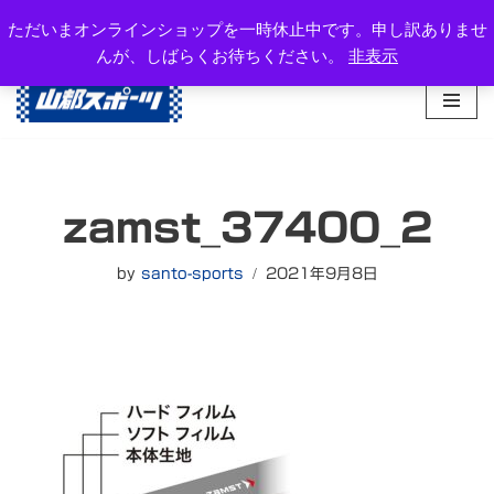
岐阜県高山市西之一色町3-1081-2
ただいまオンラインショップを一時休止中です。申し訳ありませ
TEL：0577-34-3434
んが、しばらくお待ちください。
非表示
コ
ン
テ
ン
ツ
へ
zamst_37400_2
ス
キ
ッ
by
santo-sports
2021年9月8日
プ